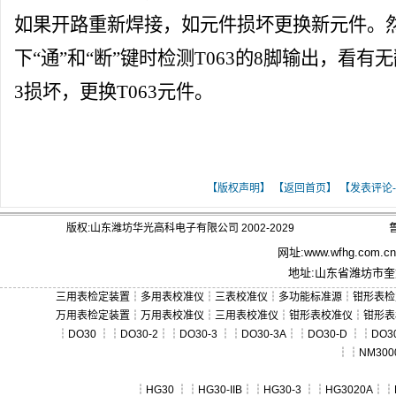
如果开路重新焊接，如元件损坏更换新元件。
下“通”和“断”键时检测T063的8脚输出，看有
3损坏，更换T063元件。
[ 关键词：DO30-B数字式三用表校验仪的维
【版权声明】
【返回首页】
【发表评论-
版权:山东潍坊华光高科电子有限公司 2002-2029
鲁
网址:
www.wfhg.com.cn
地址:山东省潍坊市奎文
三用表检定装置
┆
多用表校准仪
┆
三表校准仪
┆
多功能标准源
┆
钳形表检
万用表检定装置
┆
万用表校准仪
┆
三用表校准仪
┆
钳形表校准仪
┆
钳形表
┆
DO30
┆┆
DO30-2
┆┆
DO30-3
┆┆
DO30-3A
┆┆
DO30-D
┆┆
DO30
┆┆
NM300
┆
HG30
┆┆
HG30-IIB
┆┆
HG30-3
┆┆
HG3020A
┆┆