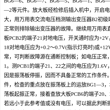
BG6—6、BG6—7、BG6—5、BG6—1、BG
—2等元件。放大板经检修后插入机中，开启
大，用万用表交流电压档测输出变压器B2初级
正常则排除输出变压器的故障。继续用万用表
板PCB2的端子21对地电压，开关通时应为+2V
18对地电压应为+0.2～0.7V(指示灯亮时)或+1
常，可判断故障源在通断控制板；如电压正常，
1。测PCB1的端子21、22之间的电压应为1.
因是振荡板停振，因而不具备正常的工作条件
件，检查的重点放在振荡板上的运放BG1—3
荡板起振正常，接着查放大板PCB6的端子20、2
若远小于此参考值或没有电压，可以据此判断振荡